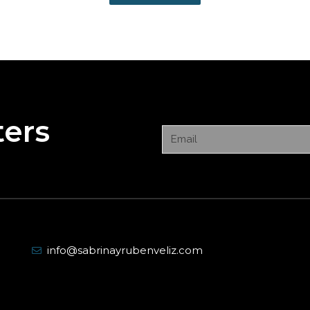
ters
info@sabrinayrubenveliz.com